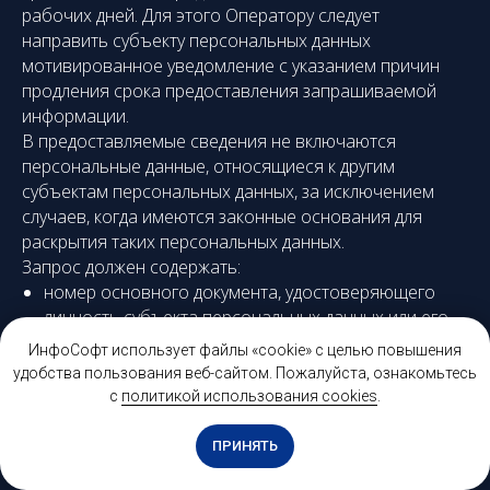
рабочих дней. Для этого Оператору следует
направить субъекту персональных данных
мотивированное уведомление с указанием причин
продления срока предоставления запрашиваемой
информации.
В предоставляемые сведения не включаются
персональные данные, относящиеся к другим
субъектам персональных данных, за исключением
случаев, когда имеются законные основания для
раскрытия таких персональных данных.
Запрос должен содержать:
номер основного документа, удостоверяющего
личность субъекта персональных данных или его
представителя, сведения о дате выдачи указанного
ИнфоСофт использует файлы «cookie» с целью повышения
документа и выдавшем его органе;
удобства пользования веб-сайтом. Пожалуйста, ознакомьтесь
сведения, подтверждающие участие субъекта
с
политикой использования cookies
.
персональных данных в отношениях с Оператором
(номер договора, дата заключения договора,
ПРИНЯТЬ
условное словесное обозначение и (или) иные